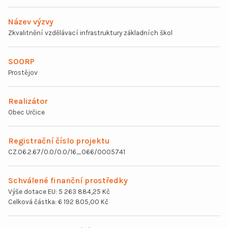
Název výzvy
Tematická integrovaná řešení
Zkvalitnění vzdělávací infrastruktury základních škol
Územní integrovaná řešení
SOORP
Prostějov
Operační programy
Realizátor
Obec Určice
Partneři
Registrační číslo projektu
CZ.06.2.67/0.0/0.0/16_066/0005741
Mezinárodní spolupráce
Schválené finanční prostředky
Zápisy z jednání
Výše dotace EU: 5 263 884,25 Kč
Celková částka: 6 192 805,00 Kč
Řídicí struktura