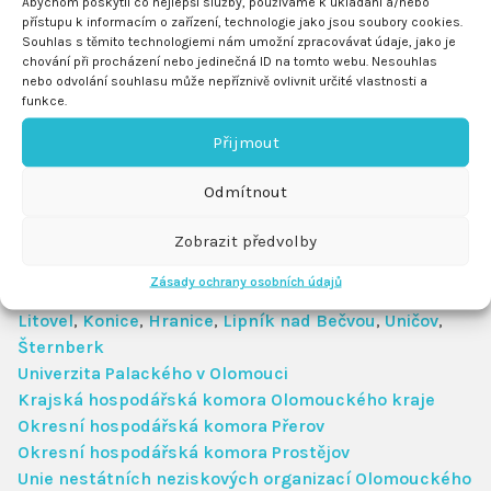
Abychom poskytli co nejlepší služby, používáme k ukládání a/nebo
přístupu k informacím o zařízení, technologie jako jsou soubory cookies.
Souhlas s těmito technologiemi nám umožní zpracovávat údaje, jako je
chování při procházení nebo jedinečná ID na tomto webu. Nesouhlas
nebo odvolání souhlasu může nepříznivě ovlivnit určité vlastnosti a
funkce.
Přijmout
Partneři
Odmítnout
Zobrazit předvolby
Statutární město Přerov
Statutární město Prostějov
Zásady ochrany osobních údajů
Olomoucký kraj
Litovel
,
Konice
,
Hranice
,
Lipník nad Bečvou
,
Uničov
,
Šternberk
Univerzita Palackého v Olomouci
Krajská hospodářská komora Olomouckého kraje
Okresní hospodářská komora Přerov
Okresní hospodářská komora Prostějov
Unie nestátních neziskových organizací Olomouckého