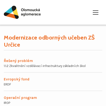
Modernizace odborných učeben ZŠ
Skip
to
Určice
content
Integrovaná řešení
Řešený problém
1.1.2 Zkvalitnění vzdělávací infrastruktury základních škol
Integrovaná teritoriální území
Evropský fond
Harmonogram ITI OA
ERDF
Vymezení území
Operační program
Výzvy
Podporovatelná opatření
IROP