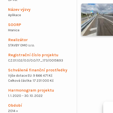
Název výzvy
Aplikace
SOORP
Hranice
Realizátor
STAVBY OMO s.r.o.
Registrační číslo projektu
CZ.01.1.02/0.0/0.0/17_173/0015893
Schválené finanční prostředky
Výše dotace EU: 9 866 471 Kč
Celková částka: 17 231 000 Kč
Harmonogram projektu
1. 1. 2020 – 30. 10. 2022
Období
2014 +