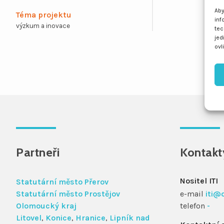
Aby
Téma projektu
inf
výzkum a inovace
tec
jed
ovl
Partneři
Kontakt
Nositel ITI
Statutární město Přerov
Statutární město Prostějov
e-mail
iti@
Olomoucký kraj
telefon
-
Litovel
,
Konice
,
Hranice
,
Lipník nad