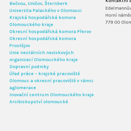
Kontaktní 
Bečvou
,
Uničov
,
Šternberk
Edelmannův
Univerzita Palackého v Olomouci
Horní náměs
Krajská hospodářská komora
779 00 Olo
Olomouckého kraje
Okresní hospodářská komora Přerov
Okresní hospodářská komora
Prostějov
Unie nestátních neziskových
organizací Olomouckého kraje
Dopravní podniky
Úřad práce – krajské pracoviště
Olomouc a okresní pracoviště v rámci
aglomerace
Inovační centrum Olomouckého kraje
Arcibiskupství olomoucké