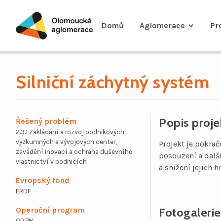
Domů
Aglomerace
Pr
Silniční záchytný systém
Skip
to
content
Popis proje
Řešený problém
2.3.1 Zakládání a rozvoj podnikových
výzkumných a vývojových center,
Projekt je pokr
zavádění inovací a ochrana duševního
posouzení a dalš
vlastnictví v podnicích
a snížení jejich
Evropský fond
ERDF
Operační program
Fotogalerie
OP PIK