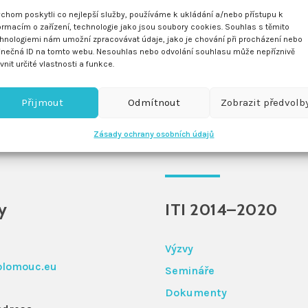
chom poskytli co nejlepší služby, používáme k ukládání a/nebo přístupu k
ormacím o zařízení, technologie jako jsou soubory cookies. Souhlas s těmito
hnologiemi nám umožní zpracovávat údaje, jako je chování při procházení nebo
inečná ID na tomto webu. Nesouhlas nebo odvolání souhlasu může nepříznivě
ivnit určité vlastnosti a funkce.
Přijmout
Odmítnout
Zobrazit předvolb
Zásady ochrany osobních údajů
y
ITI 2014–2020
Výzvy
olomouc.eu
Semináře
Dokumenty