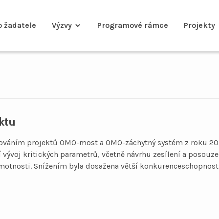
o žadatele
Výzvy
Programové rámce
Projekty
ktu
ačováním projektů OMO-most a OMO-záchytný systém z roku 2
í vývoj kritických parametrů, včetně návrhu zesílení a posouz
 hmotnosti. Snížením byla dosažena větší konkurenceschopnost