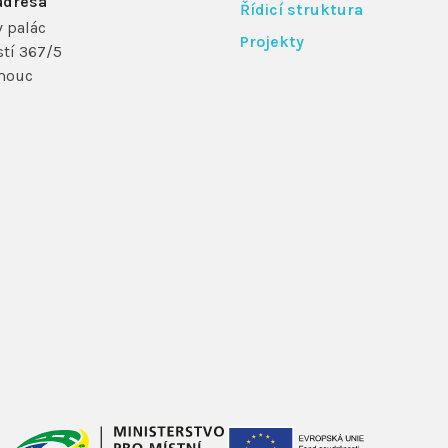
adresa
Řídicí struktura
 palác
Projekty
tí 367/5
mouc