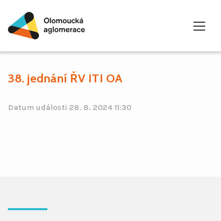
38. jednání ŘV ITI OA
Skip
to
content
Datum události
28. 8. 2024 11:30
Integrovaná řešení
Integrovaná teritoriální území
Harmonogram ITI OA
Vymezení území
Výzvy
Podporovatelná opatření