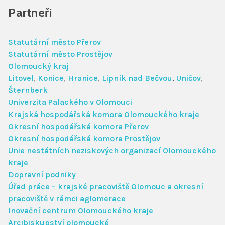
Partneři
Tematická integrovaná řešení
Statutární město Přerov
Statutární město Prostějov
Územní integrovaná řešení
Olomoucký kraj
Litovel
,
Konice
,
Hranice
,
Lipník nad Bečvou
,
Uničov
,
Operační programy
Šternberk
Univerzita Palackého v Olomouci
Krajská hospodářská komora Olomouckého kraje
Partneři
Okresní hospodářská komora Přerov
Okresní hospodářská komora Prostějov
Unie nestátních neziskových organizací Olomouckého
Mezinárodní spolupráce
kraje
Dopravní podniky
Zápisy z jednání
Úřad práce – krajské pracoviště Olomouc a okresní
pracoviště v rámci aglomerace
Inovační centrum Olomouckého kraje
Řídicí struktura
Arcibiskupství olomoucké