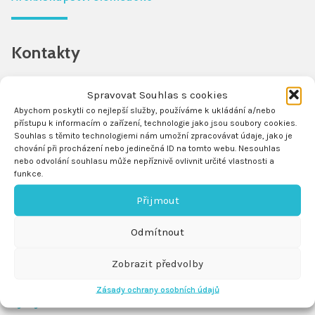
Dokumenty
Kontakty
Nositel ITI
Spravovat Souhlas s cookies
e-mail
iti@olomouc.eu
Abychom poskytli co nejlepší služby, používáme k ukládání a/nebo
přístupu k informacím o zařízení, technologie jako jsou soubory cookies.
telefon
-
Souhlas s těmito technologiemi nám umožní zpracovávat údaje, jako je
chování při procházení nebo jedinečná ID na tomto webu. Nesouhlas
Kontaktní adresa
nebo odvolání souhlasu může nepříznivě ovlivnit určité vlastnosti a
Edelmannův palác
funkce.
Horní náměstí 367/5
Přijmout
779 00 Olomouc
Odmítnout
ITI 2014–2020
Zobrazit předvolby
Zásady ochrany osobních údajů
Výzvy