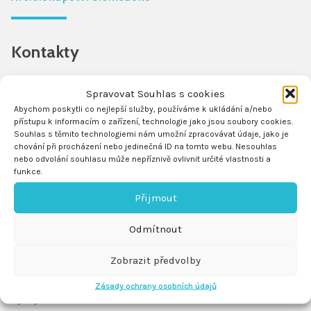
Dokumenty
Kontakty
Nositel ITI
Spravovat Souhlas s cookies
e-mail
iti@olomouc.eu
Abychom poskytli co nejlepší služby, používáme k ukládání a/nebo
přístupu k informacím o zařízení, technologie jako jsou soubory cookies.
telefon
-
Souhlas s těmito technologiemi nám umožní zpracovávat údaje, jako je
chování při procházení nebo jedinečná ID na tomto webu. Nesouhlas
Kontaktní adresa
nebo odvolání souhlasu může nepříznivě ovlivnit určité vlastnosti a
Edelmannův palác
funkce.
Horní náměstí 367/5
Přijmout
779 00 Olomouc
Odmítnout
ITI 2014–2020
Zobrazit předvolby
Zásady ochrany osobních údajů
Výzvy