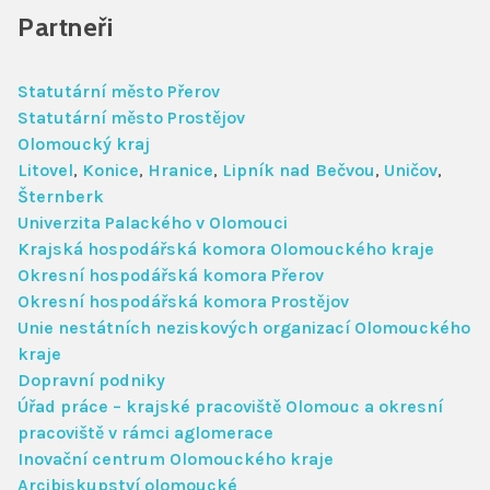
Partneři
Tematická integrovaná řešení
Statutární město Přerov
Statutární město Prostějov
Územní integrovaná řešení
Olomoucký kraj
Litovel
,
Konice
,
Hranice
,
Lipník nad Bečvou
,
Uničov
,
Operační programy
Šternberk
Univerzita Palackého v Olomouci
Krajská hospodářská komora Olomouckého kraje
Partneři
Okresní hospodářská komora Přerov
Okresní hospodářská komora Prostějov
Unie nestátních neziskových organizací Olomouckého
Mezinárodní spolupráce
kraje
Dopravní podniky
Zápisy z jednání
Úřad práce – krajské pracoviště Olomouc a okresní
pracoviště v rámci aglomerace
Inovační centrum Olomouckého kraje
Řídicí struktura
Arcibiskupství olomoucké