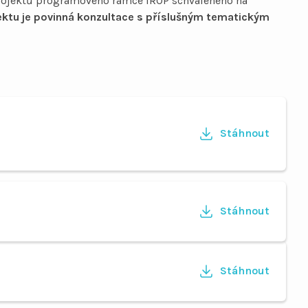
projektů programového rámce IROP schváleného na
jektu je povinná konzultace s příslušným tematickým
Stáhnout
Stáhnout
Stáhnout