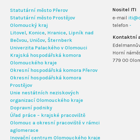
Nositel ITI
Statutární město Přerov
Statutární město Prostějov
e-mail
iti@
Olomoucký kraj
telefon
-
Litovel
,
Konice
,
Hranice
,
Lipník nad
Kontaktní 
Bečvou
,
Uničov
,
Šternberk
Edelmannův
Univerzita Palackého v Olomouci
Horní náměs
Krajská hospodářská komora
779 00 Olo
Olomouckého kraje
Okresní hospodářská komora Přerov
Okresní hospodářská komora
Prostějov
Unie nestátních neziskových
organizací Olomouckého kraje
Dopravní podniky
Úřad práce – krajské pracoviště
Olomouc a okresní pracoviště v rámci
aglomerace
Inovační centrum Olomouckého kraje