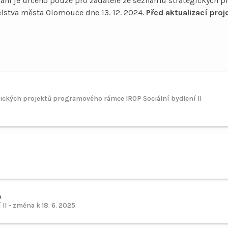
ání je určeno pouze pro žadatele ze seznamu strategických 
elstva města Olomouce dne 13. 12. 2024.
Před aktualizací pro
ických projektů programového rámce IROP Sociální bydlení II
A
 II - změna k 18. 6. 2025