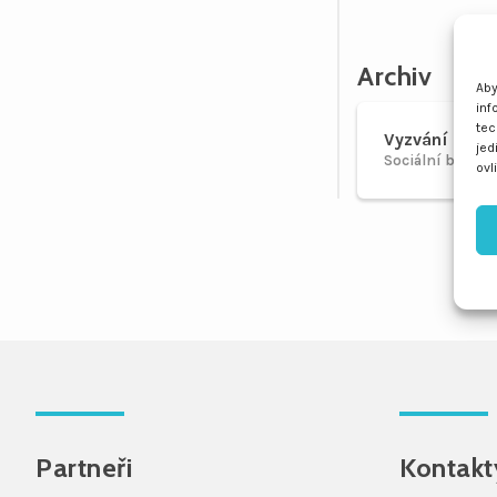
Archiv
Aby
inf
tec
Vyzvání ITI O
jed
Sociální bydlení
ovl
Partneři
Kontakt