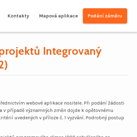
Kontakty
Mapová aplikace
Podání záměru
h projektů Integrovaný
2)
řednictvím webové aplikace nositele. Při podání žádosti
A a v případě významných změn dojde k opětovnému
itérií uvedených v příloze č. 1 vyzvání. Podrobný postup