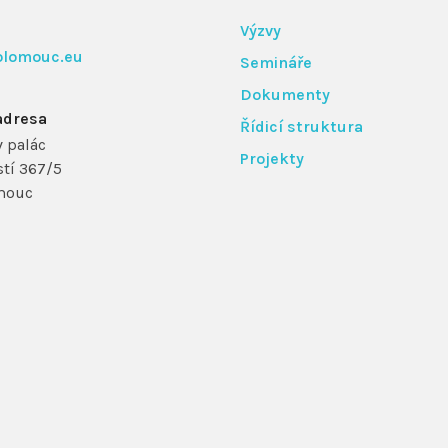
Výzvy
olomouc.eu
Semináře
Dokumenty
adresa
Řídicí struktura
 palác
Projekty
tí 367/5
mouc