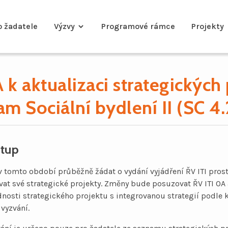
o žadatele
Výzvy
Programové rámce
Projekty
A k aktualizaci strategickýc
m Sociální bydlení II (SC 4.
stup
 tomto období průběžně žádat o vydání vyjádření ŘV ITI prost
at své strategické projekty. Změny bude posuzovat ŘV ITI O
osti strategického projektu s integrovanou strategií podle kr
 vyzvání.