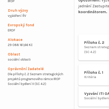
Upozornění:
Vyzv
IROP
jednání Zastupit
Druh výzvy
koordinátorem.
vyjádření ŘV
Evropský fond
ERDF
Alokace
Příloha č. 2
29 088 161,66 Kč
Seznam strateg
(SC 4.2)
Oblast
sociální oblasti
Oprávnění žadatelé
Příloha č. 1
Dle přílohy č. 2 Seznam strategických
Kritéria
projektů programového rámce IROP
Sociální bydlení II (SC 4.2)
Vyzvání ITI O
Sociální bydlení