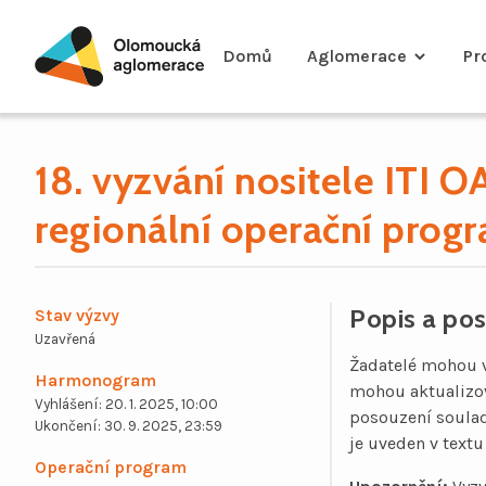
Domů
Aglomerace
Pr
18. vyzvání nositele ITI O
Skip
to
regionální operační progra
content
Popis a po
Stav výzvy
Uzavřená
Žadatelé mohou v
Harmonogram
mohou aktualizov
Vyhlášení: 20. 1. 2025, 10:00
posouzení souladn
Ukončení: 30. 9. 2025, 23:59
je uveden v textu
Operační program