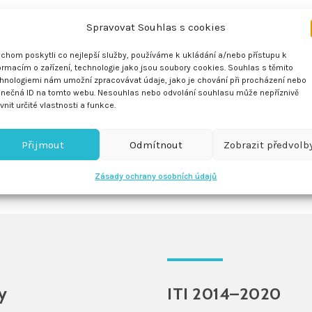
Spravovat Souhlas s cookies
chom poskytli co nejlepší služby, používáme k ukládání a/nebo přístupu k
ormacím o zařízení, technologie jako jsou soubory cookies. Souhlas s těmito
hnologiemi nám umožní zpracovávat údaje, jako je chování při procházení nebo
A
inečná ID na tomto webu. Nesouhlas nebo odvolání souhlasu může nepříznivě
 II
ivnit určité vlastnosti a funkce.
Přijmout
Odmítnout
Zobrazit předvolb
Zásady ochrany osobních údajů
y
ITI 2014–2020